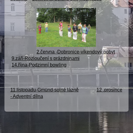
2.června -Dobronice-víkendový pobyt
9.září-Rozloučení s prázdninami
14.října-Podzimní bowling
11.listopadu-Gmünd-solné lázně
12 .prosince
- Adventní dílna