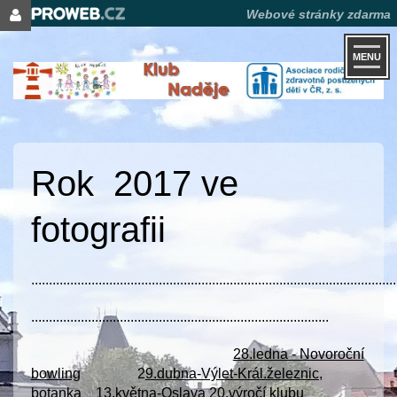
Webové stránky zdarma
MENU
Rok 2017 ve
fotografii
.......................................................................................................
....................................................................................
28.ledna - Novoroční
bowling
2
9.dubna-Výlet-Král.železnic,
botanka
13.května-Oslava 20.výročí klubu