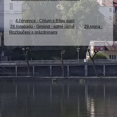
4.července - Chlum s Bílou paní
28.listopadu - Gmünd - solné lázně
29.srpna -
Rozloučení s prázdninami