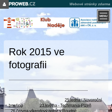
Webové stránky zdarma
MENU
Rok 2015 ve
fotografii
.......................................................................................................
...............................................................................
25.ledna - Novoroční
bowling
23.května - Techmania-Plzeň
26.června-víkendový pobyt v Roudné