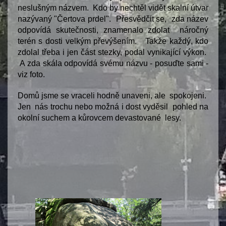
neslušným názvem. Kdo by nechtěl vidět skalní útvar
nazývaný "Čertova prdel". Přesvědčit se, zda název
odpovídá skutečnosti, znamenalo zdolat náročný
terén s dosti velkým převýšením. Takže každý, kdo
zdolal třeba i jen část stezky, podal vynikající výkon.
A zda skála odpovídá svému názvu - posuďte sami -
viz foto.
Domů jsme se vraceli hodně unaveni, ale spokojeni.
Jen nás trochu nebo možná i dost vyděsil pohled na
okolní suchem a kůrovcem devastované lesy.