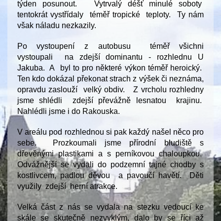
týden posunout. Vytrvalý déšť minulé soboty
tentokrát vystřídaly téměř tropické teploty. Ty nám
však náladu nezkazily.
Po vystoupení z autobusu téměř všichni
vystoupali na zdejší dominantu - rozhlednu U
Jakuba. A byl to pro některé výkon téměř heroický.
Ten kdo dokázal překonat strach z výšek či neznáma,
opravdu zaslouží velký obdiv. Z vrcholu rozhledny
jsme shlédli zdejší převážně lesnatou krajinu.
Nahlédli jsme i do Rakouska.
V areálu pod rozhlednou si pak každý našel něco pro
sebe. Prozkoumali jsme přírodní bludiště s
dřevěnými plastikami a s perníkovou chaloupkou.
Odvážnější se vydali do podzemní tajné chodby s
kostlivcem, padlou děvou a pavoučí havětí. Děti
využily zdejší herní atrakce.
Velká část z nás se vydala na stezku vedoucí ke
skále se skutečně nezvyklým, dalo by se říci až