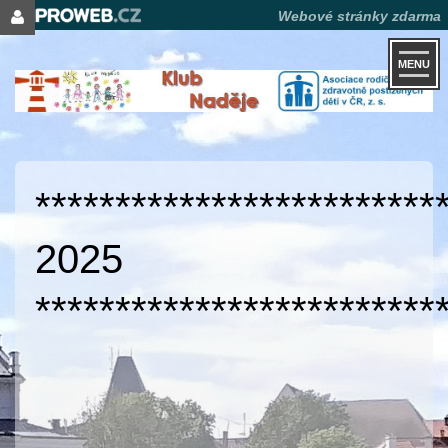
Webové stránky zdarma
MENU
*************************
2025
*************************